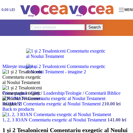
Skip to navigation
Skip to main content
0.00
LEI
MEN
Search
Mărește imaginea
Prima pagină
/
Cărți
/
Leadership/Teologie
/
Comentarii Biblice
ROMANI Comentariu exegetic al Noului Testament
210.00
lei
Back to products
1, 2, 3 IOAN Comentariu exegetic al Noului Testament
141.00
lei
1 și 2 Tesaloniceni Comentariu exegetic al Noului