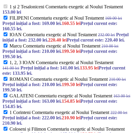
1 și 2 Tesaloniceni Comentariu exegetic al Noului Testament
153.00
lei
FILIPENI Comentariu exegetic al Noul Testament
169.00
lei
Prețul inițial a fost: 169.00 lei.
160.55
lei
Prețul curent este:
160.55 lei.
IOAN Comentariu exegetic al Noul Testament
Prețul
232.00
lei
inițial a fost: 232.00 lei.
220.40
lei
Prețul curent este: 220.40 lei.
Marcu Comentariu exegetic al Noului Testament
210.00
lei
Prețul inițial a fost: 210.00 lei.
199.50
lei
Prețul curent este:
199.50 lei.
1, 2, 3 IOAN Comentariu exegetic al Noului Testament
Prețul inițial a fost: 141.00 lei.
133.95
lei
Prețul curent
141.00
lei
este: 133.95 lei.
ROMANI Comentariu exegetic al Noului Testament
210.00
lei
Prețul inițial a fost: 210.00 lei.
199.50
lei
Prețul curent este:
199.50 lei.
GALATENI Comentariu exegetic al Noului Testament
163.00
lei
Prețul inițial a fost: 163.00 lei.
154.85
lei
Prețul curent este:
154.85 lei.
1 Corinteni Comentariu exegetic al Noului Testament
222.00
lei
Prețul inițial a fost: 222.00 lei.
210.90
lei
Prețul curent este:
210.90 lei.
Coloseni și Filimon Comentariu exegetic al Noului Testament