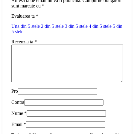
Adresa ta de email nu va fi publicată.
Câmpurile obligatorii
sunt marcate cu
*
Evaluarea ta
*
Una din 5 stele
2 din 5 stele
3 din 5 stele
4 din 5 stele
5 din
5 stele
Recenzia ta
*
Pro
Contra
Nume
*
Email
*