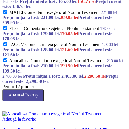
Prețul inițial a fost: 165.00 lei.
156.75
lei
Prețul curent
165.00
lei
este: 156.75 lei.
MATEI Comentariu exegetic al Noului Testament
221.00
lei
Prețul inițial a fost: 221.00 lei.
209.95
lei
Prețul curent este:
209.95 lei.
Efeseni Comentariu exegetic al Noului Testament
179.00
lei
Prețul inițial a fost: 179.00 lei.
170.05
lei
Prețul curent este:
170.05 lei.
IACOV Comentariu exegetic al Noului Testament
128.00
lei
Prețul inițial a fost: 128.00 lei.
121.60
lei
Prețul curent este:
121.60 lei.
Apocalipsa Comentariu exegetic al Noului Testament
210.00
lei
Prețul inițial a fost: 210.00 lei.
199.50
lei
Prețul curent este:
199.50 lei.
Prețul inițial a fost: 2,403.00 lei.
2,290.50
lei
Prețul
2,403.00
lei
curent este: 2,290.50 lei.
Pentru 12 produse
ADAUGĂ ÎN COȘ
Adaugă la favorite