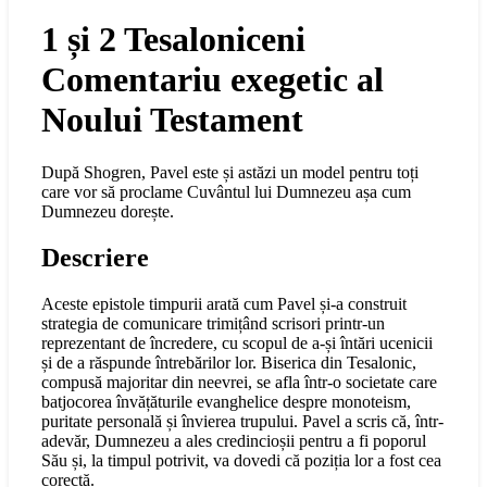
1 și 2 Tesaloniceni
Comentariu exegetic al
Noului Testament
După Shogren, Pavel este și astăzi un model pentru toți
care vor să proclame Cuvântul lui Dumnezeu așa cum
Dumnezeu dorește.
Descriere
Aceste epistole timpurii arată cum Pavel și-a construit
strategia de comunicare trimițând scrisori printr-un
reprezentant de încredere, cu scopul de a-și întări ucenicii
și de a răspunde întrebărilor lor. Biserica din Tesalonic,
compusă majoritar din neevrei, se afla într-o societate care
batjocorea învățăturile evanghelice despre monoteism,
puritate personală și învierea trupului. Pavel a scris că, într-
adevăr, Dumnezeu a ales credincioșii pentru a fi poporul
Său și, la timpul potrivit, va dovedi că poziția lor a fost cea
corectă.