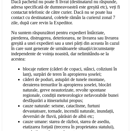
Dacă pachetul nu poate fi livrat (destinatarul nu răspunde,
adresa specificată de dumneavoastră este greșită etc), veți fi
contactat telefonic de către curier. Dacă nu se poate lua
contact cu destinatarul, coletele rămân la curierul zonal 7
zile, după care revin la Expeditor.
Nu suntem răspunzători pentru expedieri întârziate,
pierderea, distrugerea, deteriorarea, ne livrarea sau livrarea
greșită a unei expedieri sau a unei părți din aceasta în cazul
în care sunt generate de următoarele situații/circumstanțe
independente de voința noastră, dar nelimitându-se la
acestea:
blocaje rutiere (căderi de copaci, stânci, coliziuni în
lanț), surpări de teren în apropierea șoselei;
căderi de poduri, astupări de tunele montane,
deraierea trenurilor în apropierea șoselei, blocări
naturale, greve neautorizate, revolte spontane
regionale, condiții meteorologice nefavorabile bunei
desfășurări a itinerariului propus;
cauze naturale: seisme, cataclisme, furtuni
devastatoare, tornade, incendii naturale, inundații,
deversări de fluvii, părăsiri de albii etc;
cauze umane: starea de război, starea de asediu,
etatizarea forțată (trecerea în proprietatea statului),