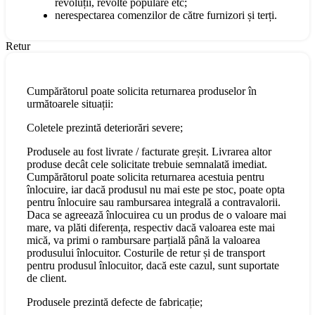
revoluții, revolte populare etc;
nerespectarea comenzilor de către furnizori și terți.
Retur
Cumpărătorul poate solicita returnarea produselor în
următoarele situații:
Coletele prezintă deteriorări severe;
Produsele au fost livrate / facturate greșit. Livrarea altor
produse decât cele solicitate trebuie semnalată imediat.
Cumpărătorul poate solicita returnarea acestuia pentru
înlocuire, iar dacă produsul nu mai este pe stoc, poate opta
pentru înlocuire sau rambursarea integrală a contravalorii.
Daca se agreează înlocuirea cu un produs de o valoare mai
mare, va plăti diferența, respectiv dacă valoarea este mai
mică, va primi o rambursare parțială până la valoarea
produsului înlocuitor. Costurile de retur și de transport
pentru produsul înlocuitor, dacă este cazul, sunt suportate
de client.
Produsele prezintă defecte de fabricație;