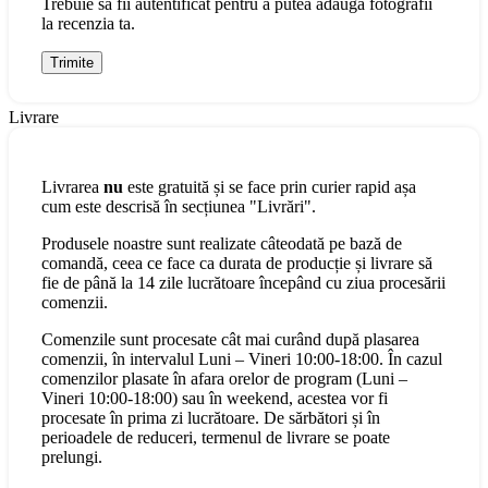
Trebuie să fii autentificat pentru a putea adăuga fotografii
la recenzia ta.
Livrare
Livrarea
nu
este gratuită și se face prin curier rapid așa
cum este descrisă în secțiunea "Livrări".
Produsele noastre sunt realizate câteodată pe bază de
comandă, ceea ce face ca durata de producție și livrare să
fie de până la 14 zile lucrătoare începând cu ziua procesării
comenzii.
Comenzile sunt procesate cât mai curând după plasarea
comenzii, în intervalul Luni – Vineri 10:00-18:00. În cazul
comenzilor plasate în afara orelor de program (Luni –
Vineri 10:00-18:00) sau în weekend, acestea vor fi
procesate în prima zi lucrătoare. De sărbători și în
perioadele de reduceri, termenul de livrare se poate
prelungi.