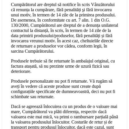
Cumpărătorul are dreptul să notifice în scris Vânzătorului
că renunța la cumpărare, fără penalități şi fără invocarea
unui motiv, în termen de 14 zile de la primirea produsului.
De asemenea, în conformitate cu art. 7 alin. 1 din O.G.
130/2000, Cumpărătorul are dreptul de a denunța unilateral
contractul la distanță, în scris, în termen de 14 zile de la
data primirii produsului/produselor, fără penalități și fără
invocarea vreunui motiv. În acest caz, cheltuielile directe
de returnare a produselor vor cădea, conform legii, în
sarcina Cumpărătorului.
Produsele trebuie să fie returnate în ambalajul original, cu
factura atașată, să nu prezinte urme de uzură fizică sau
deteriorare.
Produsele personalizate nu pot fi returnate. Vă rugăm să
aveți în vedere că aceste produse sunt create după
configurațiile specificate de dumneavoastră, deci nu pot fi
schimbate sau returnate.
Dacă se agreează înlocuirea cu un produs de o valoare mai
mare, Cumpărătorul va plăti diferența, respectiv dacă
valoarea este mai mică, va primi o rambursare parțială până
la valoarea produsului înlocuitor. Costurile de retur și de
transport pentru produsul înlocuitor, dacă este cazul, sunt