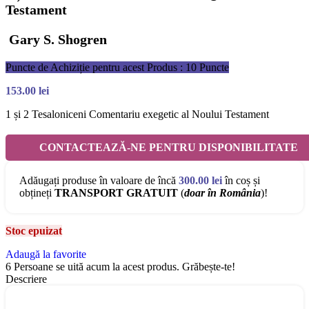
Testament
Gary S. Shogren
Puncte de Achiziție pentru acest Produs : 10 Puncte
153.00
lei
1 și 2 Tesaloniceni Comentariu exegetic al Noului Testament
CONTACTEAZĂ-NE PENTRU DISPONIBILITATE
Adăugați produse în valoare de încă
300.00
lei
în coș și
obțineți
TRANSPORT GRATUIT
(
doar în România
)!
Stoc epuizat
Adaugă la favorite
6
Persoane se uită acum la acest produs. Grăbește-te!
Descriere