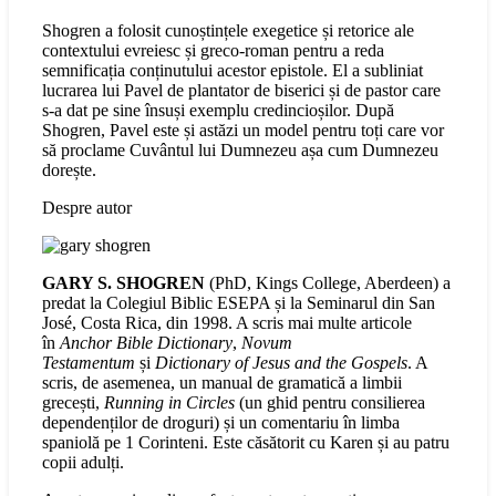
Shogren a folosit cunoștințele exegetice și retorice ale
contextului evreiesc și greco-roman pentru a reda
semnificația conținutului acestor epistole. El a subliniat
lucrarea lui Pavel de plantator de biserici și de pastor care
s-a dat pe sine însuși exemplu credincioșilor. După
Shogren, Pavel este și astăzi un model pentru toți care vor
să proclame Cuvântul lui Dumnezeu așa cum Dumnezeu
dorește.
Despre autor
GARY S. SHOGREN
(PhD, Kings College, Aberdeen) a
predat la Colegiul Biblic ESEPA și la Seminarul din San
José, Costa Rica, din 1998. A scris mai multe articole
în
Anchor Bible Dictionary
,
Novum
Testamentum
și
Dictionary of Jesus and the Gospels
. A
scris, de asemenea, un manual de gramatică a limbii
grecești,
Running in Circles
(un ghid pentru consilierea
dependenților de droguri) și un comentariu în limba
spaniolă pe 1 Corinteni. Este căsătorit cu Karen și au patru
copii adulți.