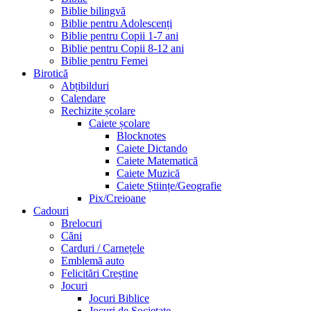
Biblie bilingvă
Biblie pentru Adolescenți
Biblie pentru Copii 1-7 ani
Biblie pentru Copii 8-12 ani
Biblie pentru Femei
Birotică
Abțibilduri
Calendare
Rechizite școlare
Caiete școlare
Blocknotes
Caiete Dictando
Caiete Matematică
Caiete Muzică
Caiete Științe/Geografie
Pix/Creioane
Cadouri
Brelocuri
Căni
Carduri / Carnețele
Emblemă auto
Felicitări Creștine
Jocuri
Jocuri Biblice
Jocuri de Societate