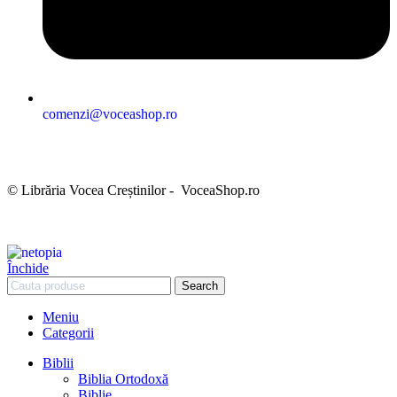
comenzi@voceashop.ro
Termeni și condiții
Politica de confidențialitate
Politica cookies
Politica de retur
Setări GDPR
© Librăria Vocea Creștinilor - VoceaShop.ro
Închide
Search
Meniu
Categorii
Biblii
Biblia Ortodoxă
Biblie