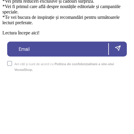
*Vei primi reduceri exclusive și cadouri surpriză.
*Vei fi primul care află despre noutățile editoriale și campaniile
speciale.
*Te vei bucura de inspirație și recomandări pentru următoarele
lecturi preferate.
Lectura începe aici!
Am citit și sunt de acord cu
Politica de confidențialitate a site-ului
VoceaShop.