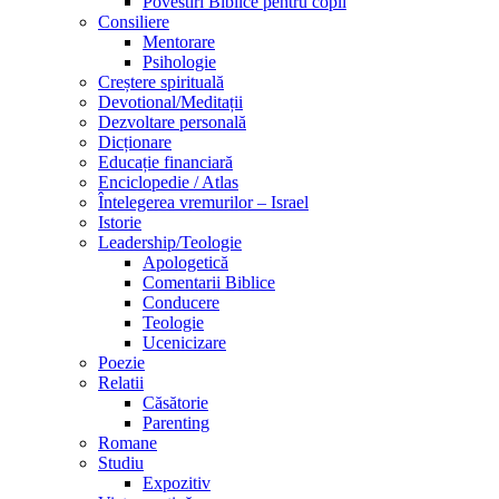
Povestiri Biblice pentru copii
Consiliere
Mentorare
Psihologie
Creștere spirituală
Devotional/Meditații
Dezvoltare personală
Dicționare
Educație financiară
Enciclopedie / Atlas
Întelegerea vremurilor – Israel
Istorie
Leadership/Teologie
Apologetică
Comentarii Biblice
Conducere
Teologie
Ucenicizare
Poezie
Relatii
Căsătorie
Parenting
Romane
Studiu
Expozitiv