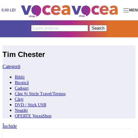
Skip to navigation
Skip to main content
0.00
LEI
MEN
Search
Tim Chester
Categorii
Biblii
Birotică
Cadouri
Căni Și Sticle Travel/Termos
Cărți
DVD / Stick USB
Noutăți
OFERTE VoceaShop
Închide