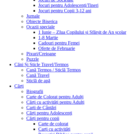
Jocuri pentru Adolescenți/Tineri
Jocuri pentru Copii 3-12 ani
Jurnale
Obiecte Biserica
Ocazii speciale
1 Iunie – ZIua Copilului și Sfărșit de An școlar
1-8 Martie
Cadouri pentru Femei
Oferte de Februarie
Pixuri/Creioane
Puzzle
Căni Și Sticle Travel/Termos
Cană Termos / Sticlă Termos
Cană Travel
Sticlă de apă
Cărți
Biografii
Carte de Colorat pentru Adulți
Cărți cu activități pentru Adulți
Carti de Cântări
Cărți pentru Adolescenți
Cărți pentru copii
Carte de colorat
Carți cu activități