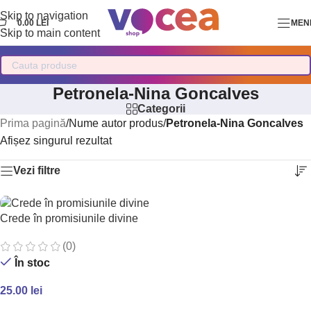
Skip to navigation
0.00
LEI
MEN
Skip to main content
Petronela-Nina Goncalves
Categorii
Prima pagină
/
Nume autor produs
/
Petronela-Nina Goncalves
Afișez singurul rezultat
Vezi filtre
Crede în promisiunile divine
(0)
În stoc
25.00
lei