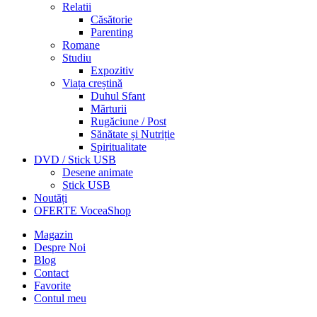
Relatii
Căsătorie
Parenting
Romane
Studiu
Expozitiv
Viața creștină
Duhul Sfant
Mărturii
Rugăciune / Post
Sănătate și Nutriție
Spiritualitate
DVD / Stick USB
Desene animate
Stick USB
Noutăți
OFERTE VoceaShop
Magazin
Despre Noi
Blog
Contact
Favorite
Contul meu