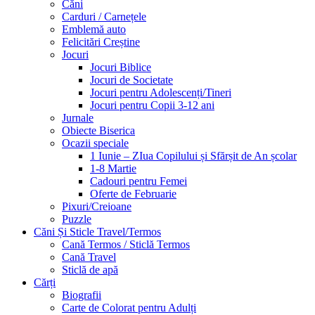
Căni
Carduri / Carnețele
Emblemă auto
Felicitări Creștine
Jocuri
Jocuri Biblice
Jocuri de Societate
Jocuri pentru Adolescenți/Tineri
Jocuri pentru Copii 3-12 ani
Jurnale
Obiecte Biserica
Ocazii speciale
1 Iunie – ZIua Copilului și Sfărșit de An școlar
1-8 Martie
Cadouri pentru Femei
Oferte de Februarie
Pixuri/Creioane
Puzzle
Căni Și Sticle Travel/Termos
Cană Termos / Sticlă Termos
Cană Travel
Sticlă de apă
Cărți
Biografii
Carte de Colorat pentru Adulți