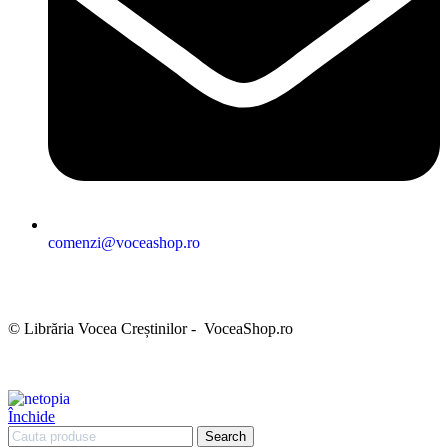
comenzi@voceashop.ro
Termeni și condiții
Politica de confidențialitate
Politica cookies
Politica de retur
Setări GDPR
© Librăria Vocea Creștinilor - VoceaShop.ro
Închide
Search