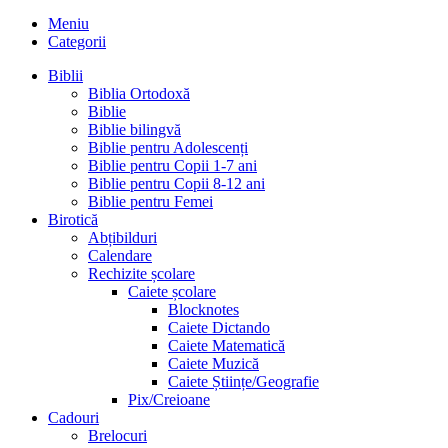
Meniu
Categorii
Biblii
Biblia Ortodoxă
Biblie
Biblie bilingvă
Biblie pentru Adolescenți
Biblie pentru Copii 1-7 ani
Biblie pentru Copii 8-12 ani
Biblie pentru Femei
Birotică
Abțibilduri
Calendare
Rechizite școlare
Caiete școlare
Blocknotes
Caiete Dictando
Caiete Matematică
Caiete Muzică
Caiete Științe/Geografie
Pix/Creioane
Cadouri
Brelocuri