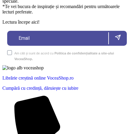
speciale.
*Te vei bucura de inspirație și recomandări pentru următoarele
lecturi preferate.
Lectura începe aici!
Am citit și sunt de acord cu
Politica de confidențialitate a site-ului
VoceaShop.
Librărie creștină online VoceaShop.ro
Cumpără cu credință, dăruiește cu iubire