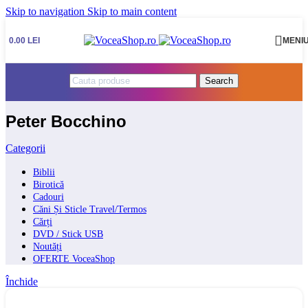
Skip to navigation
Skip to main content
0.00
LEI
MENI
Search
Peter Bocchino
Categorii
Biblii
Birotică
Cadouri
Căni Și Sticle Travel/Termos
Cărți
DVD / Stick USB
Noutăți
OFERTE VoceaShop
Închide