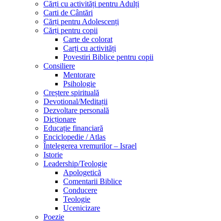
Cărți cu activități pentru Adulți
Carti de Cântări
Cărți pentru Adolescenți
Cărți pentru copii
Carte de colorat
Carți cu activități
Povestiri Biblice pentru copii
Consiliere
Mentorare
Psihologie
Creștere spirituală
Devotional/Meditații
Dezvoltare personală
Dicționare
Educație financiară
Enciclopedie / Atlas
Întelegerea vremurilor – Israel
Istorie
Leadership/Teologie
Apologetică
Comentarii Biblice
Conducere
Teologie
Ucenicizare
Poezie