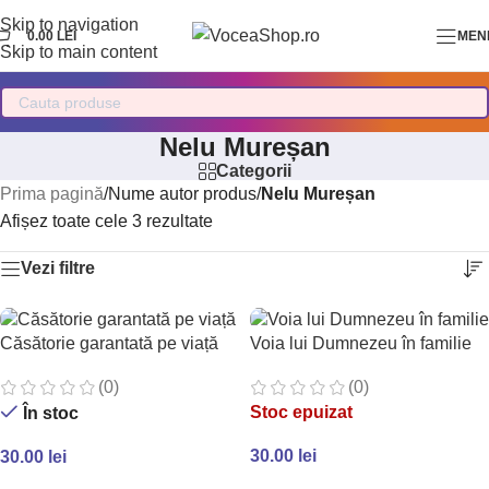
Skip to navigation
0.00
LEI
MEN
Skip to main content
Nelu Mureșan
Categorii
Prima pagină
/
Nume autor produs
/
Nelu Mureșan
Afișez toate cele 3 rezultate
Vezi filtre
Căsătorie garantată pe viață
Voia lui Dumnezeu în familie
(0)
(0)
Stoc epuizat
În stoc
30.00
lei
30.00
lei
CITEȘTE MAI MULT