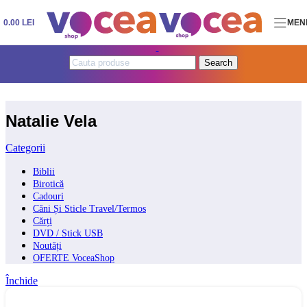
Skip to navigation
Skip to main content
0.00
LEI
MEN
Search
Natalie Vela
Categorii
Biblii
Birotică
Cadouri
Căni Și Sticle Travel/Termos
Cărți
DVD / Stick USB
Noutăți
OFERTE VoceaShop
Închide