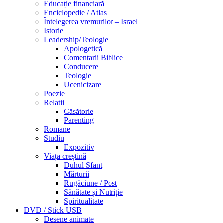
Educație financiară
Enciclopedie / Atlas
Întelegerea vremurilor – Israel
Istorie
Leadership/Teologie
Apologetică
Comentarii Biblice
Conducere
Teologie
Ucenicizare
Poezie
Relatii
Căsătorie
Parenting
Romane
Studiu
Expozitiv
Viața creștină
Duhul Sfant
Mărturii
Rugăciune / Post
Sănătate și Nutriție
Spiritualitate
DVD / Stick USB
Desene animate