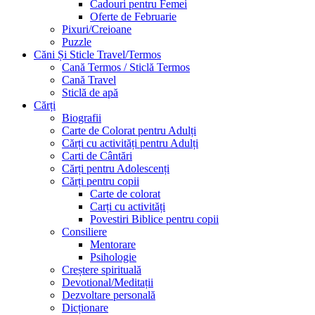
Cadouri pentru Femei
Oferte de Februarie
Pixuri/Creioane
Puzzle
Căni Și Sticle Travel/Termos
Cană Termos / Sticlă Termos
Cană Travel
Sticlă de apă
Cărți
Biografii
Carte de Colorat pentru Adulți
Cărți cu activități pentru Adulți
Carti de Cântări
Cărți pentru Adolescenți
Cărți pentru copii
Carte de colorat
Carți cu activități
Povestiri Biblice pentru copii
Consiliere
Mentorare
Psihologie
Creștere spirituală
Devotional/Meditații
Dezvoltare personală
Dicționare