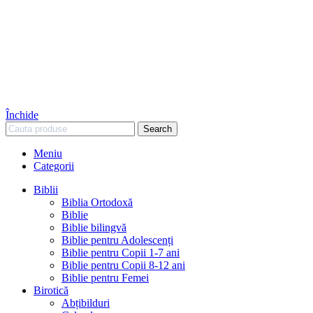
Închide
Search
Meniu
Categorii
Biblii
Biblia Ortodoxă
Biblie
Biblie bilingvă
Biblie pentru Adolescenți
Biblie pentru Copii 1-7 ani
Biblie pentru Copii 8-12 ani
Biblie pentru Femei
Birotică
Abțibilduri