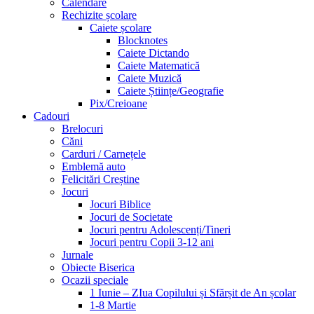
Calendare
Rechizite școlare
Caiete școlare
Blocknotes
Caiete Dictando
Caiete Matematică
Caiete Muzică
Caiete Științe/Geografie
Pix/Creioane
Cadouri
Brelocuri
Căni
Carduri / Carnețele
Emblemă auto
Felicitări Creștine
Jocuri
Jocuri Biblice
Jocuri de Societate
Jocuri pentru Adolescenți/Tineri
Jocuri pentru Copii 3-12 ani
Jurnale
Obiecte Biserica
Ocazii speciale
1 Iunie – ZIua Copilului și Sfărșit de An școlar
1-8 Martie