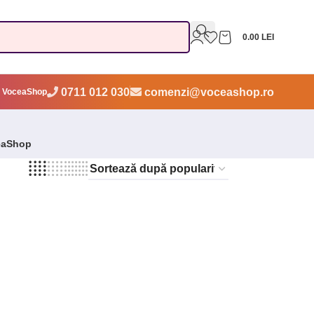
0.00
LEI
0711 012 030
comenzi@voceashop.ro
 VoceaShop
eaShop