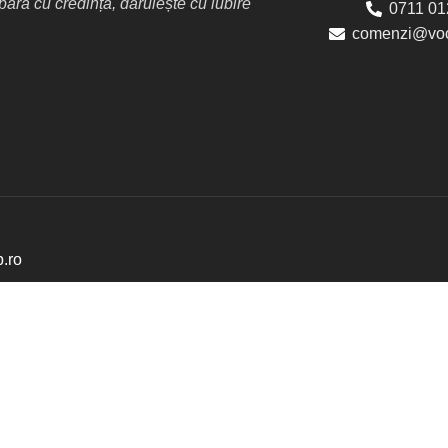
ră cu credință, dăruiește cu iubire
0711 01
comenzi@voc
p.ro