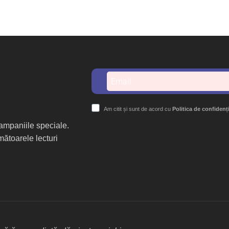
Am citit și sunt de acord cu
Politica de confidenț
 campaniile speciale.
mătoarele lecturi