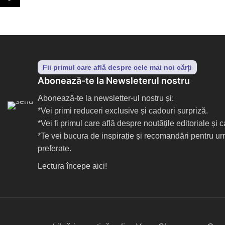
Fii primul care află despre cele mai noi cărți
Abonează-te la Newsleterul nostru
Abonează-te la newsletter-ul nostru și:
*Vei primi reduceri exclusive și cadouri surpriză.
*Vei fi primul care află despre noutățile editoriale și
*Te vei bucura de inspirație și recomandări pentru ur
preferate.
Lectura începe aici!