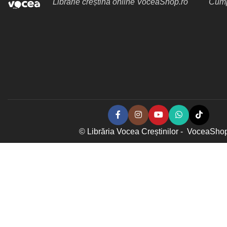
Librărie creștină online VoceaShop.ro
Cumpă
© Librăria Vocea Creștinilor - VoceaSho