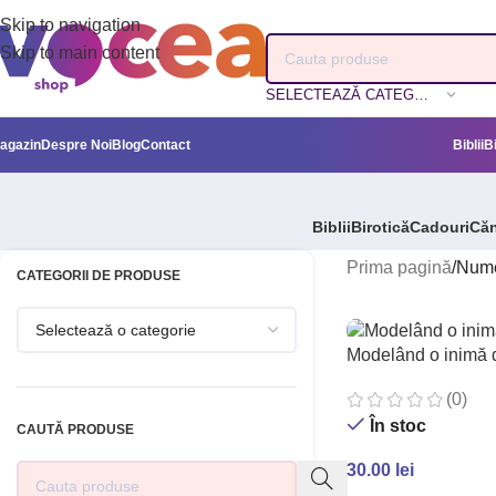
Skip to navigation
Skip to main content
SELECTEAZĂ CATEGORIA
agazin
Despre Noi
Blog
Contact
Biblii
B
Biblii
Birotică
Cadouri
Căn
Prima pagină
/
Nume
CATEGORII DE PRODUSE
Modelând o inimă d
(0)
În stoc
CAUTĂ PRODUSE
30.00
lei