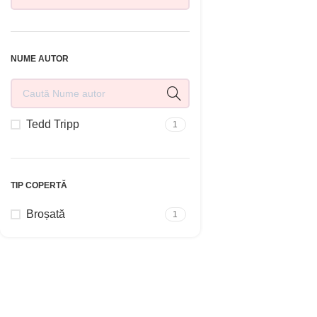
ADAUGĂ ÎN COȘ
NUME AUTOR
Tedd Tripp
1
TIP COPERTĂ
Broșată
1