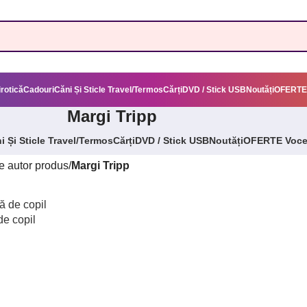
irotică
Cadouri
Căni Și Sticle Travel/Termos
Cărți
DVD / Stick USB
Noutăți
OFERTE
Margi Tripp
i Și Sticle Travel/Termos
Cărți
DVD / Stick USB
Noutăți
OFERTE Voc
 autor produs
/
Margi Tripp
e copil