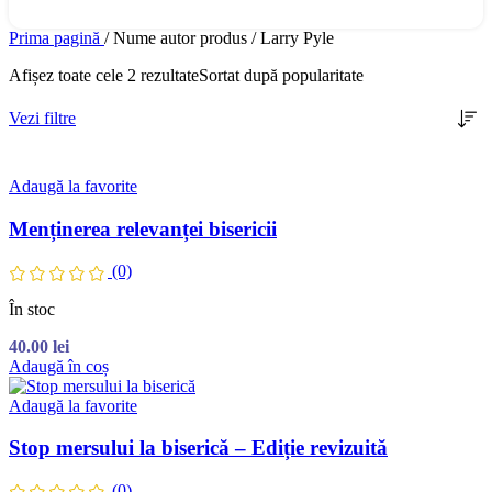
Prima pagină
/
Nume autor produs
/
Larry Pyle
Afișez toate cele 2 rezultate
Sortat după popularitate
Vezi filtre
Adaugă la favorite
Menținerea relevanței bisericii
(0)
În stoc
40.00
lei
Adaugă în coș
Adaugă la favorite
Stop mersului la biserică – Ediție revizuită
(0)