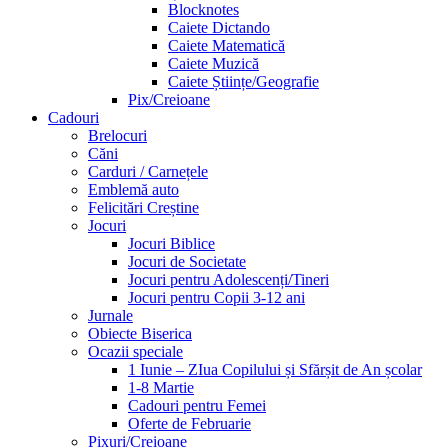
Blocknotes
Caiete Dictando
Caiete Matematică
Caiete Muzică
Caiete Științe/Geografie
Pix/Creioane
Cadouri
Brelocuri
Căni
Carduri / Carnețele
Emblemă auto
Felicitări Creștine
Jocuri
Jocuri Biblice
Jocuri de Societate
Jocuri pentru Adolescenți/Tineri
Jocuri pentru Copii 3-12 ani
Jurnale
Obiecte Biserica
Ocazii speciale
1 Iunie – ZIua Copilului și Sfărșit de An școlar
1-8 Martie
Cadouri pentru Femei
Oferte de Februarie
Pixuri/Creioane