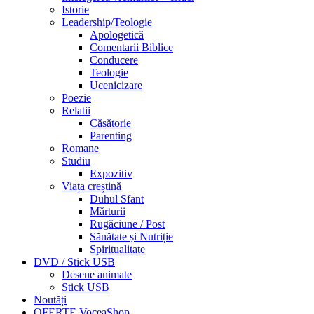
Istorie
Leadership/Teologie
Apologetică
Comentarii Biblice
Conducere
Teologie
Ucenicizare
Poezie
Relatii
Căsătorie
Parenting
Romane
Studiu
Expozitiv
Viața creștină
Duhul Sfant
Mărturii
Rugăciune / Post
Sănătate și Nutriție
Spiritualitate
DVD / Stick USB
Desene animate
Stick USB
Noutăți
OFERTE VoceaShop