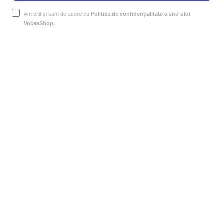
Am citit și sunt de acord cu
Politica de confidențialitate a site-ului
VoceaShop.