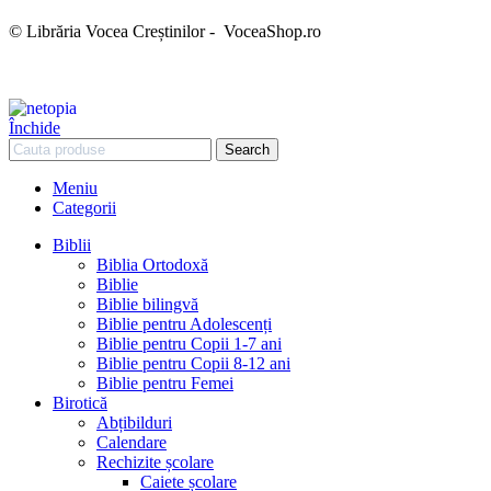
© Librăria Vocea Creștinilor - VoceaShop.ro
Închide
Search
Meniu
Categorii
Biblii
Biblia Ortodoxă
Biblie
Biblie bilingvă
Biblie pentru Adolescenți
Biblie pentru Copii 1-7 ani
Biblie pentru Copii 8-12 ani
Biblie pentru Femei
Birotică
Abțibilduri
Calendare
Rechizite școlare
Caiete școlare