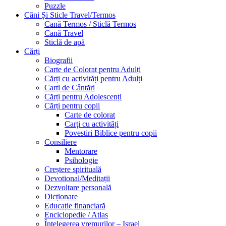
Puzzle
Căni Și Sticle Travel/Termos
Cană Termos / Sticlă Termos
Cană Travel
Sticlă de apă
Cărți
Biografii
Carte de Colorat pentru Adulți
Cărți cu activități pentru Adulți
Carti de Cântări
Cărți pentru Adolescenți
Cărți pentru copii
Carte de colorat
Carți cu activități
Povestiri Biblice pentru copii
Consiliere
Mentorare
Psihologie
Creștere spirituală
Devotional/Meditații
Dezvoltare personală
Dicționare
Educație financiară
Enciclopedie / Atlas
Întelegerea vremurilor – Israel