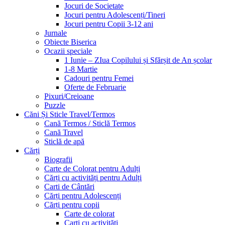
Jocuri de Societate
Jocuri pentru Adolescenți/Tineri
Jocuri pentru Copii 3-12 ani
Jurnale
Obiecte Biserica
Ocazii speciale
1 Iunie – ZIua Copilului și Sfărșit de An școlar
1-8 Martie
Cadouri pentru Femei
Oferte de Februarie
Pixuri/Creioane
Puzzle
Căni Și Sticle Travel/Termos
Cană Termos / Sticlă Termos
Cană Travel
Sticlă de apă
Cărți
Biografii
Carte de Colorat pentru Adulți
Cărți cu activități pentru Adulți
Carti de Cântări
Cărți pentru Adolescenți
Cărți pentru copii
Carte de colorat
Carți cu activități