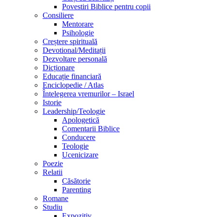
Povestiri Biblice pentru copii
Consiliere
Mentorare
Psihologie
Creștere spirituală
Devotional/Meditații
Dezvoltare personală
Dicționare
Educație financiară
Enciclopedie / Atlas
Întelegerea vremurilor – Israel
Istorie
Leadership/Teologie
Apologetică
Comentarii Biblice
Conducere
Teologie
Ucenicizare
Poezie
Relatii
Căsătorie
Parenting
Romane
Studiu
Expozitiv