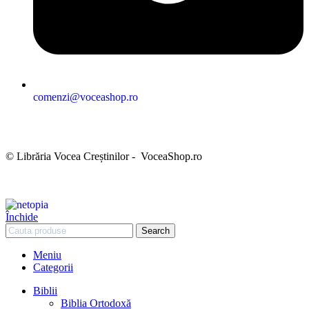
comenzi@voceashop.ro
Termeni și condiții
Politica de confidențialitate
Politica cookies
Politica de retur
Setări GDPR
© Librăria Vocea Creștinilor - VoceaShop.ro
Închide
Search
Meniu
Categorii
Biblii
Biblia Ortodoxă