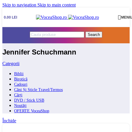
Skip to navigation
Skip to main content
0.00
LEI
MENI
Search
Jennifer Schuchmann
Categorii
Biblii
Birotică
Cadouri
Căni Și Sticle Travel/Termos
Cărți
DVD / Stick USB
Noutăți
OFERTE VoceaShop
Închide