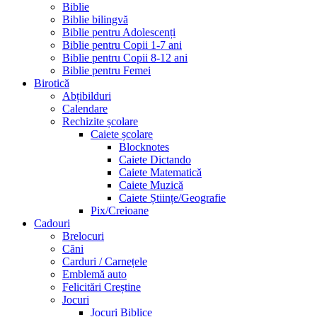
Biblie
Biblie bilingvă
Biblie pentru Adolescenți
Biblie pentru Copii 1-7 ani
Biblie pentru Copii 8-12 ani
Biblie pentru Femei
Birotică
Abțibilduri
Calendare
Rechizite școlare
Caiete școlare
Blocknotes
Caiete Dictando
Caiete Matematică
Caiete Muzică
Caiete Științe/Geografie
Pix/Creioane
Cadouri
Brelocuri
Căni
Carduri / Carnețele
Emblemă auto
Felicitări Creștine
Jocuri
Jocuri Biblice