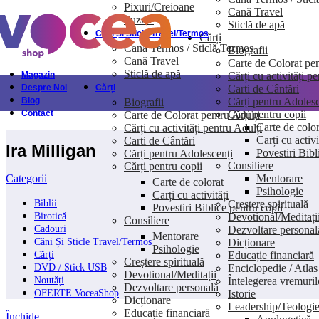
Pixuri/Creioane
Cană Travel
Skip to navigation
Skip to main content
Puzzle
Sticlă de apă
Căni Și Sticle Travel/Termos
Cărți
Cană Termos / Sticlă Termos
Biografii
Cană Travel
Carte de Colorat pen
Sticlă de apă
Cărți cu activități p
Magazin
Carti de Cântări
Despre Noi
Cărți
Cărți pentru Adolesc
Blog
Biografii
Cărți pentru copii
Contact
Carte de Colorat pentru Adulți
Carte de color
Cărți cu activități pentru Adulți
Carți cu activi
Carti de Cântări
Ira Milligan
Povestiri Bibl
Cărți pentru Adolescenți
Consiliere
Cărți pentru copii
Mentorare
Categorii
Carte de colorat
Psihologie
Carți cu activități
Creștere spirituală
Biblii
Povestiri Biblice pentru copii
Devotional/Meditați
Birotică
Consiliere
Dezvoltare personal
Cadouri
Mentorare
Dicționare
Căni Și Sticle Travel/Termos
Psihologie
Educație financiară
Cărți
Creștere spirituală
Enciclopedie / Atlas
DVD / Stick USB
Devotional/Meditații
Întelegerea vremuril
Noutăți
Dezvoltare personală
Istorie
OFERTE VoceaShop
Dicționare
Leadership/Teologi
Educație financiară
Închide