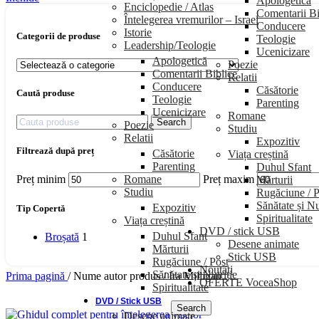
Apologetică
Enciclopedie / Atlas
Comentarii Bi
Întelegerea vremurilor – Israel
Conducere
Istorie
Categorii de produse
Teologie
Leadership/Teologie
Ucenicizare
Apologetică
Poezie
Comentarii Biblice
Relatii
Conducere
Căsătorie
Caută produse
Teologie
Parenting
Ucenicizare
Romane
Search
Poezie
Studiu
Relatii
Expozitiv
Filtrează după preț
Căsătorie
Viața creștină
Parenting
Duhul Sfant
Romane
Preț minim
Preț maxim
Mărturii
Studiu
Rugăciune / P
Sănătate și Nu
Expozitiv
Tip Copertă
Spiritualitate
Viața creștină
DVD / stick USB
Duhul Sfant
Broșată
1
Desene animate
Mărturii
Stick USB
Rugăciune / Post
Noutăți
Sănătate și Nutriție
Prima pagină
/
Nume autor produs
/
Ira Milligan
OFERTE VoceaShop
Spiritualitate
DVD / Stick USB
Search
Desene animate