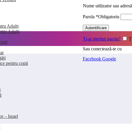
Nume utilizator sau adres
Parola
*
Obligatoriu
tru Adulți
Autentificare
entru Adulți
Ți-ai pierdut parola?
Ț
enți
Sau conectează-te cu
at
tăți
Facebook
Google
ice pentru copii
i
ă
or – Israel
e