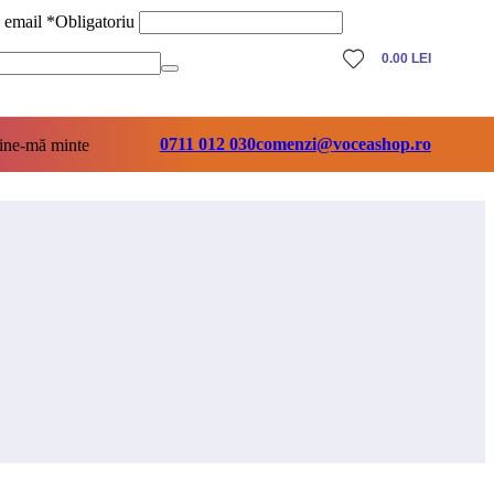
ă email
*
Obligatoriu
0.00
LEI
0711 012 030
comenzi@voceashop.ro
ine-mă minte