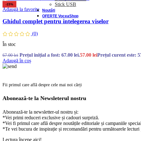
Stick USB
-15%
Adaugă la favorite
Noutăți
OFERTE VoceaShop
Ghidul complet pentru intelegerea viselor
(0)
În stoc
Prețul inițial a fost: 67.00 lei.
57.00
lei
Prețul curent este: 57
67.00
lei
Adaugă în coș
Fii primul care află despre cele mai noi cărți
Abonează-te la Newsleterul nostru
Abonează-te la newsletter-ul nostru și:
*Vei primi reduceri exclusive și cadouri surpriză.
*Vei fi primul care află despre noutățile editoriale și campaniile specia
*Te vei bucura de inspirație și recomandări pentru următoarele lecturi 
Lectura începe aici!