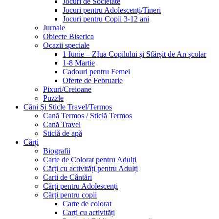
Jocuri de Societate
Jocuri pentru Adolescenți/Tineri
Jocuri pentru Copii 3-12 ani
Jurnale
Obiecte Biserica
Ocazii speciale
1 Iunie – ZIua Copilului și Sfărșit de An școlar
1-8 Martie
Cadouri pentru Femei
Oferte de Februarie
Pixuri/Creioane
Puzzle
Căni Și Sticle Travel/Termos
Cană Termos / Sticlă Termos
Cană Travel
Sticlă de apă
Cărți
Biografii
Carte de Colorat pentru Adulți
Cărți cu activități pentru Adulți
Carti de Cântări
Cărți pentru Adolescenți
Cărți pentru copii
Carte de colorat
Carți cu activități