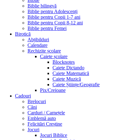
Biblie
Biblie bilingvă
Biblie pentru Adolescenți
Biblie pentru Copii 1-7 ani
Biblie pentru Copii 8-12 ani
Biblie pentru Femei
Birotică
Abțibilduri
Calendare
Rechizite școlare
Caiete școlare
Blocknotes
Caiete Dictando
Caiete Matematică
Caiete Muzică
Caiete Științe/Geografie
Pix/Creioane
Cadouri
Brelocuri
Căni
Carduri / Carnețele
Emblemă auto
Felicitări Creștine
Jocuri
Jocuri Biblice