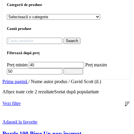
Categorii de produse
Caută produse
Search
Filtrează după preț
Preț minim
Preț maxim
Filtrează
Prima pagină
/
Nume autor produs
/
Gavid Scott (il.)
Afișez toate cele 2 rezultate
Sortat după popularitate
Vezi filtre
Adaugă la favorite
Puzzle 100 Piese Un nou început