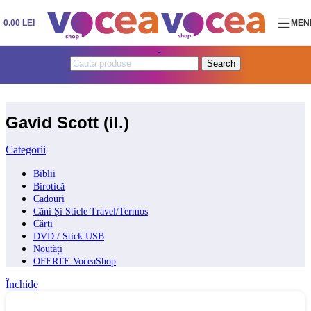
Skip to navigation
Skip to main content
0.00
LEI
MEN
Search
Gavid Scott (il.)
Categorii
Biblii
Birotică
Cadouri
Căni Și Sticle Travel/Termos
Cărți
DVD / Stick USB
Noutăți
OFERTE VoceaShop
Închide