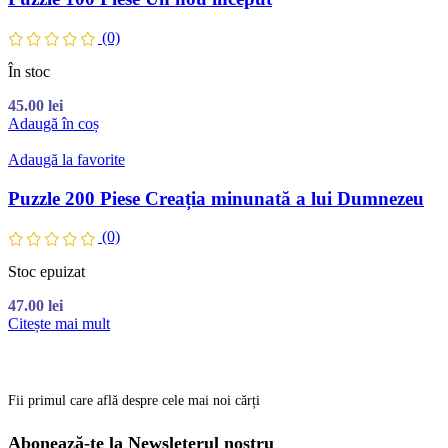
(0)
În stoc
45.00
lei
Adaugă în coș
Adaugă la favorite
Puzzle 200 Piese Creația minunată a lui Dumnezeu
(0)
Stoc epuizat
47.00
lei
Citește mai mult
Fii primul care află despre cele mai noi cărți
Abonează-te la Newsleterul nostru