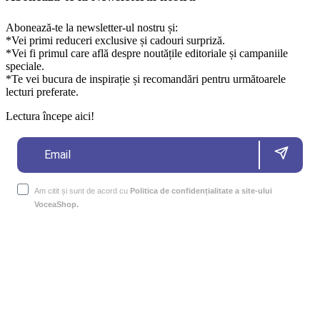
Abonează-te la newsletter-ul nostru și:
*Vei primi reduceri exclusive și cadouri surpriză.
*Vei fi primul care află despre noutățile editoriale și campaniile
speciale.
*Te vei bucura de inspirație și recomandări pentru următoarele
lecturi preferate.
Lectura începe aici!
Am citit și sunt de acord cu
Politica de confidențialitate a site-ului
VoceaShop.