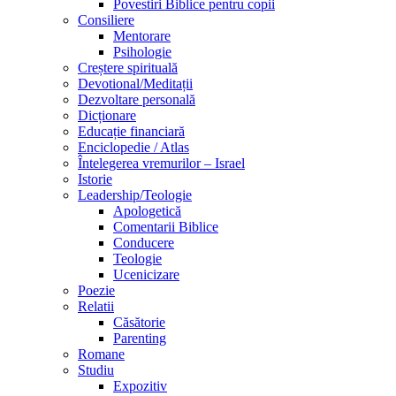
Povestiri Biblice pentru copii
Consiliere
Mentorare
Psihologie
Creștere spirituală
Devotional/Meditații
Dezvoltare personală
Dicționare
Educație financiară
Enciclopedie / Atlas
Întelegerea vremurilor – Israel
Istorie
Leadership/Teologie
Apologetică
Comentarii Biblice
Conducere
Teologie
Ucenicizare
Poezie
Relatii
Căsătorie
Parenting
Romane
Studiu
Expozitiv