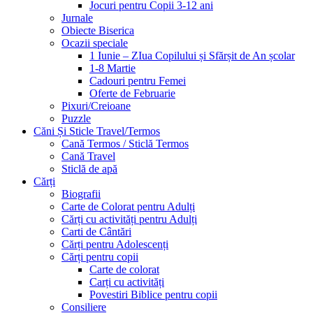
Jocuri pentru Copii 3-12 ani
Jurnale
Obiecte Biserica
Ocazii speciale
1 Iunie – ZIua Copilului și Sfărșit de An școlar
1-8 Martie
Cadouri pentru Femei
Oferte de Februarie
Pixuri/Creioane
Puzzle
Căni Și Sticle Travel/Termos
Cană Termos / Sticlă Termos
Cană Travel
Sticlă de apă
Cărți
Biografii
Carte de Colorat pentru Adulți
Cărți cu activități pentru Adulți
Carti de Cântări
Cărți pentru Adolescenți
Cărți pentru copii
Carte de colorat
Carți cu activități
Povestiri Biblice pentru copii
Consiliere