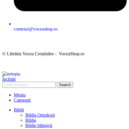
comenzi@voceashop.ro
Termeni și condiții
Politica de confidențialitate
Politica cookies
Politica de retur
Setări GDPR
© Librăria Vocea Creștinilor - VoceaShop.ro
Închide
Search
Meniu
Categorii
Biblii
Biblia Ortodoxă
Biblie
Biblie bilingvă