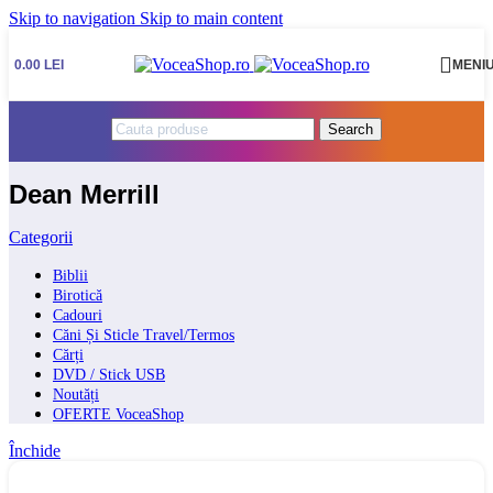
Skip to navigation
Skip to main content
0.00
LEI
MENI
Search
Dean Merrill
Categorii
Biblii
Birotică
Cadouri
Căni Și Sticle Travel/Termos
Cărți
DVD / Stick USB
Noutăți
OFERTE VoceaShop
Închide