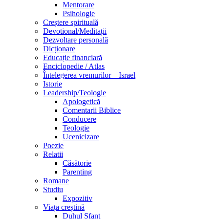
Mentorare
Psihologie
Creștere spirituală
Devotional/Meditații
Dezvoltare personală
Dicționare
Educație financiară
Enciclopedie / Atlas
Întelegerea vremurilor – Israel
Istorie
Leadership/Teologie
Apologetică
Comentarii Biblice
Conducere
Teologie
Ucenicizare
Poezie
Relatii
Căsătorie
Parenting
Romane
Studiu
Expozitiv
Viața creștină
Duhul Sfant