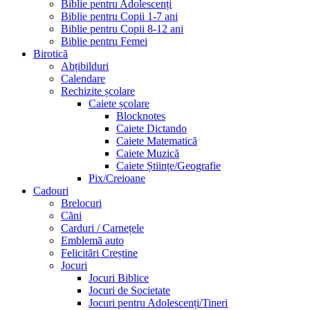
Biblie pentru Adolescenți
Biblie pentru Copii 1-7 ani
Biblie pentru Copii 8-12 ani
Biblie pentru Femei
Birotică
Abțibilduri
Calendare
Rechizite școlare
Caiete școlare
Blocknotes
Caiete Dictando
Caiete Matematică
Caiete Muzică
Caiete Științe/Geografie
Pix/Creioane
Cadouri
Brelocuri
Căni
Carduri / Carnețele
Emblemă auto
Felicitări Creștine
Jocuri
Jocuri Biblice
Jocuri de Societate
Jocuri pentru Adolescenți/Tineri