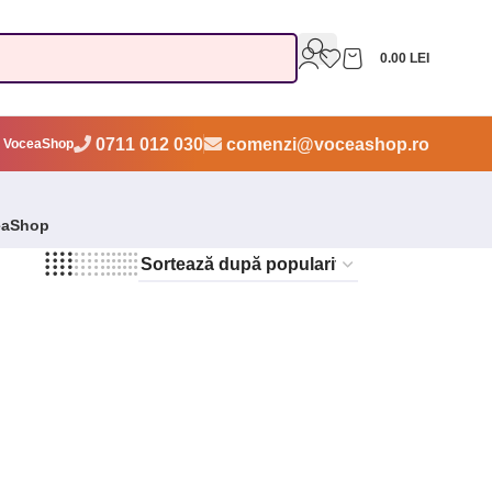
0.00
LEI
0711 012 030
comenzi@voceashop.ro
 VoceaShop
eaShop