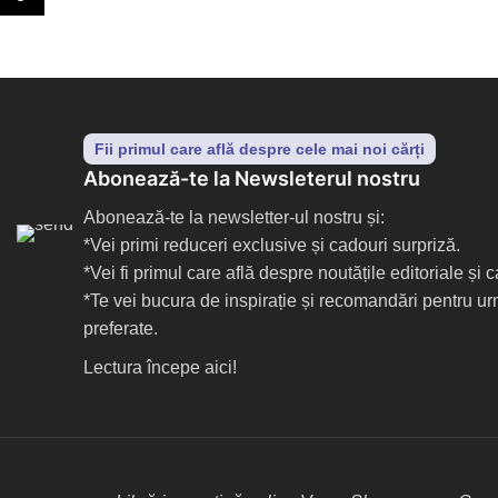
Fii primul care află despre cele mai noi cărți
Abonează-te la Newsleterul nostru
Abonează-te la newsletter-ul nostru și:
*Vei primi reduceri exclusive și cadouri surpriză.
*Vei fi primul care află despre noutățile editoriale și
*Te vei bucura de inspirație și recomandări pentru ur
preferate.
Lectura începe aici!