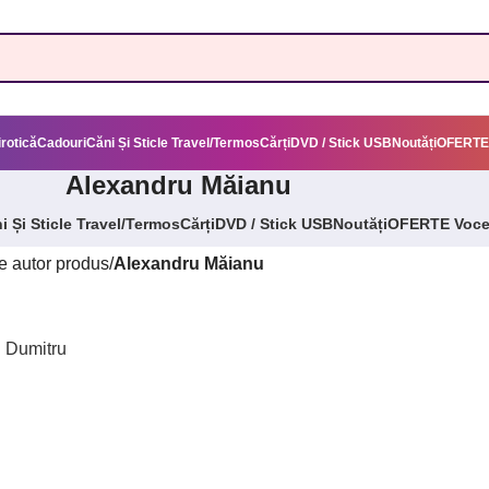
irotică
Cadouri
Căni Și Sticle Travel/Termos
Cărți
DVD / Stick USB
Noutăți
OFERTE
Alexandru Măianu
i Și Sticle Travel/Termos
Cărți
DVD / Stick USB
Noutăți
OFERTE Voc
 autor produs
/
Alexandru Măianu
ui Dumitru