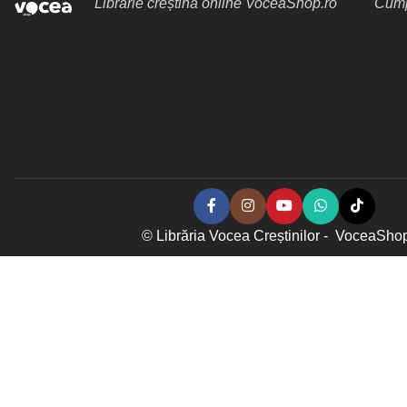
Librărie creștină online VoceaShop.ro
Cumpă
© Librăria Vocea Creștinilor - VoceaSho