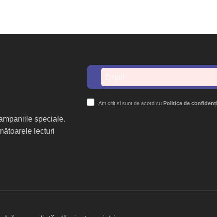
Am citit și sunt de acord cu
Politica de confidenț
 campaniile speciale.
mătoarele lecturi