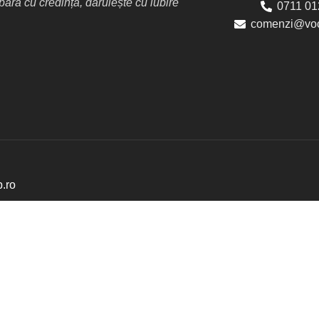
ră cu credință, dăruiește cu iubire
0711 01
comenzi@voc
p.ro