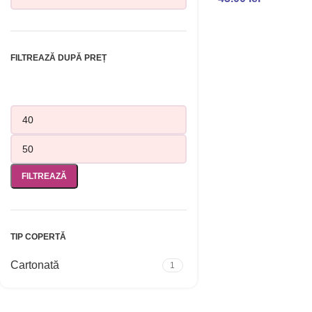
ADAUGĂ ÎN COȘ
FILTREAZĂ DUPĂ PREȚ
FILTREAZĂ
TIP COPERTĂ
Cartonată
1