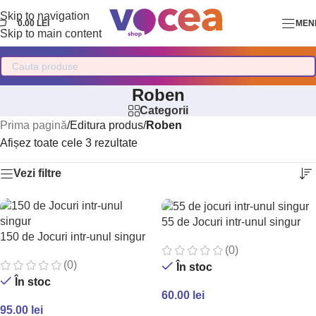
Skip to navigation
0.00
LEI
MEN
Skip to main content
Roben
Categorii
Prima pagină
/
Editura produs
/
Roben
Afișez toate cele 3 rezultate
Vezi filtre
55 de Jocuri intr-unul singur
150 de Jocuri intr-unul singur
(0)
(0)
În stoc
În stoc
60.00
lei
95.00
lei