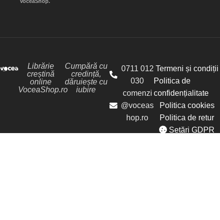
VoceaShop.
Librărie
Cumpără cu
0711 012
Termeni și condiții
creștină
credință,
030
Politica de
online
dăruiește cu
VoceaShop.ro
iubire
comenzi
confidențialitate
@voceas
Politica cookies
hop.ro
Politica de retur
Setări GDPR
© Librăria Vocea Creștinilor - VoceaShop.ro