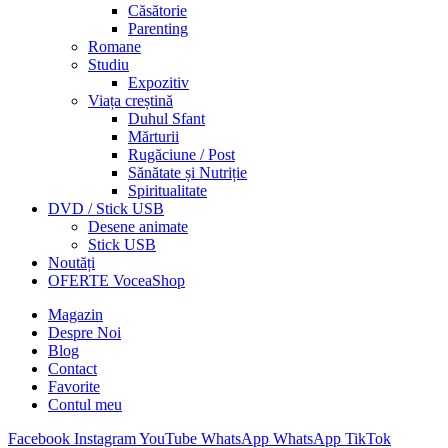
Căsătorie
Parenting
Romane
Studiu
Expozitiv
Viața creștină
Duhul Sfant
Mărturii
Rugăciune / Post
Sănătate și Nutriție
Spiritualitate
DVD / Stick USB
Desene animate
Stick USB
Noutăți
OFERTE VoceaShop
Magazin
Despre Noi
Blog
Contact
Favorite
Contul meu
Facebook
Instagram
YouTube
WhatsApp
WhatsApp
TikTok