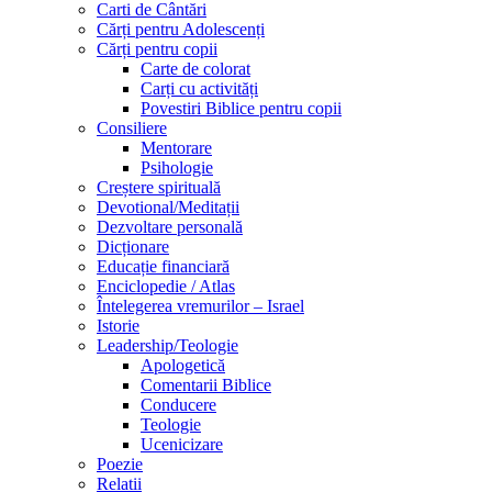
Carti de Cântări
Cărți pentru Adolescenți
Cărți pentru copii
Carte de colorat
Carți cu activități
Povestiri Biblice pentru copii
Consiliere
Mentorare
Psihologie
Creștere spirituală
Devotional/Meditații
Dezvoltare personală
Dicționare
Educație financiară
Enciclopedie / Atlas
Întelegerea vremurilor – Israel
Istorie
Leadership/Teologie
Apologetică
Comentarii Biblice
Conducere
Teologie
Ucenicizare
Poezie
Relatii