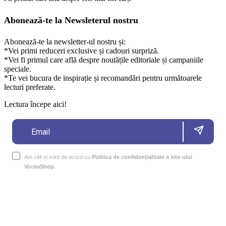
Abonează-te la Newsleterul nostru
Abonează-te la newsletter-ul nostru și:
*Vei primi reduceri exclusive și cadouri surpriză.
*Vei fi primul care află despre noutățile editoriale și campaniile
speciale.
*Te vei bucura de inspirație și recomandări pentru următoarele
lecturi preferate.
Lectura începe aici!
Am citit și sunt de acord cu
Politica de confidențialitate a site-ului
VoceaShop.