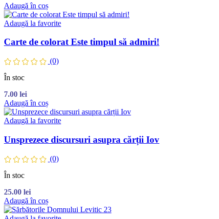
Adaugă în coș
Adaugă la favorite
Carte de colorat Este timpul să admiri!
(0)
În stoc
7.00
lei
Adaugă în coș
Adaugă la favorite
Unsprezece discursuri asupra cărții Iov
(0)
În stoc
25.00
lei
Adaugă în coș
Adaugă la favorite