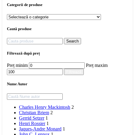
Categorii de produse
Caută produse
Search
Filtrează după preț
Preț minim
Preț maxim
Filtrează
Nume Autor
Charles Henry Mackintosh
2
Christian Briem
2
Gerrid Setzer
1
Henri Rossier
1
Jaques-Andre Monard
1
John C. Lennox
1