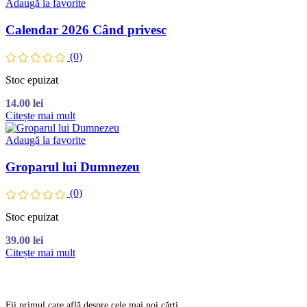
Adaugă la favorite
Calendar 2026 Când privesc
(0)
Stoc epuizat
14.00
lei
Citește mai mult
Adaugă la favorite
Groparul lui Dumnezeu
(0)
Stoc epuizat
39.00
lei
Citește mai mult
Fii primul care află despre cele mai noi cărți