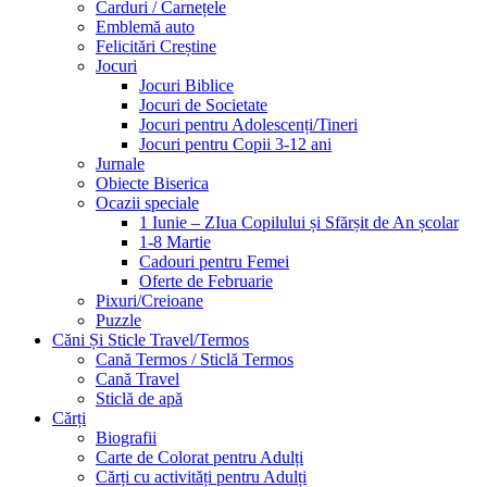
Carduri / Carnețele
Emblemă auto
Felicitări Creștine
Jocuri
Jocuri Biblice
Jocuri de Societate
Jocuri pentru Adolescenți/Tineri
Jocuri pentru Copii 3-12 ani
Jurnale
Obiecte Biserica
Ocazii speciale
1 Iunie – ZIua Copilului și Sfărșit de An școlar
1-8 Martie
Cadouri pentru Femei
Oferte de Februarie
Pixuri/Creioane
Puzzle
Căni Și Sticle Travel/Termos
Cană Termos / Sticlă Termos
Cană Travel
Sticlă de apă
Cărți
Biografii
Carte de Colorat pentru Adulți
Cărți cu activități pentru Adulți