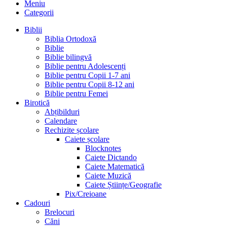
Meniu
Categorii
Biblii
Biblia Ortodoxă
Biblie
Biblie bilingvă
Biblie pentru Adolescenți
Biblie pentru Copii 1-7 ani
Biblie pentru Copii 8-12 ani
Biblie pentru Femei
Birotică
Abțibilduri
Calendare
Rechizite școlare
Caiete școlare
Blocknotes
Caiete Dictando
Caiete Matematică
Caiete Muzică
Caiete Științe/Geografie
Pix/Creioane
Cadouri
Brelocuri
Căni