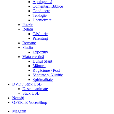
Apologetică
Comentarii Biblice
Conducere
Teologie
Ucenicizare
Poezie
Relatii
Căsătorie
Parenting
Romane
Studiu
Expozitiv
Viața creștină
Duhul Sfant
Mărturii
Rugăciune / Post
Sănătate și Nutriție
Spiritualitate
DVD / Stick USB
Desene animate
Stick USB
Noutăți
OFERTE VoceaShop
Magazin