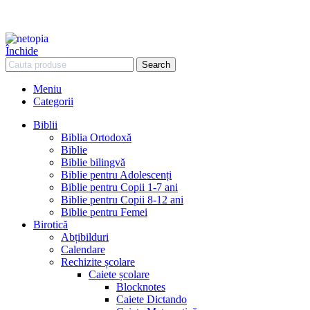
Închide
Search
Meniu
Categorii
Biblii
Biblia Ortodoxă
Biblie
Biblie bilingvă
Biblie pentru Adolescenți
Biblie pentru Copii 1-7 ani
Biblie pentru Copii 8-12 ani
Biblie pentru Femei
Birotică
Abțibilduri
Calendare
Rechizite școlare
Caiete școlare
Blocknotes
Caiete Dictando