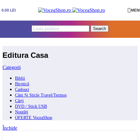
Skip to navigation
Skip to main content
0.00
LEI
MEN
Search
Editura Casa
Categorii
Biblii
Birotică
Cadouri
Căni Și Sticle Travel/Termos
Cărți
DVD / Stick USB
Noutăți
OFERTE VoceaShop
Închide