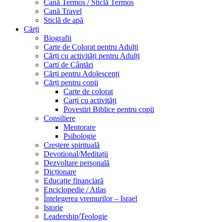
Cană Termos / Sticlă Termos
Cană Travel
Sticlă de apă
Cărți
Biografii
Carte de Colorat pentru Adulți
Cărți cu activități pentru Adulți
Carti de Cântări
Cărți pentru Adolescenți
Cărți pentru copii
Carte de colorat
Carți cu activități
Povestiri Biblice pentru copii
Consiliere
Mentorare
Psihologie
Creștere spirituală
Devotional/Meditații
Dezvoltare personală
Dicționare
Educație financiară
Enciclopedie / Atlas
Întelegerea vremurilor – Israel
Istorie
Leadership/Teologie