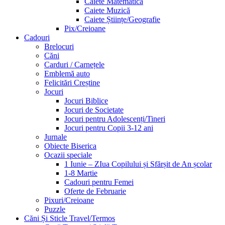
Caiete Matematică
Caiete Muzică
Caiete Științe/Geografie
Pix/Creioane
Cadouri
Brelocuri
Căni
Carduri / Carnețele
Emblemă auto
Felicitări Creștine
Jocuri
Jocuri Biblice
Jocuri de Societate
Jocuri pentru Adolescenți/Tineri
Jocuri pentru Copii 3-12 ani
Jurnale
Obiecte Biserica
Ocazii speciale
1 Iunie – ZIua Copilului și Sfărșit de An școlar
1-8 Martie
Cadouri pentru Femei
Oferte de Februarie
Pixuri/Creioane
Puzzle
Căni Și Sticle Travel/Termos