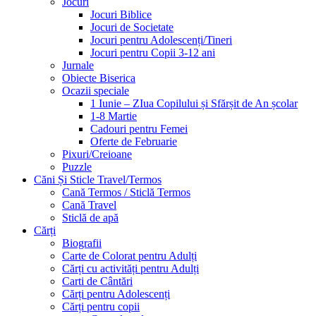
Jocuri
Jocuri Biblice
Jocuri de Societate
Jocuri pentru Adolescenți/Tineri
Jocuri pentru Copii 3-12 ani
Jurnale
Obiecte Biserica
Ocazii speciale
1 Iunie – ZIua Copilului și Sfărșit de An școlar
1-8 Martie
Cadouri pentru Femei
Oferte de Februarie
Pixuri/Creioane
Puzzle
Căni Și Sticle Travel/Termos
Cană Termos / Sticlă Termos
Cană Travel
Sticlă de apă
Cărți
Biografii
Carte de Colorat pentru Adulți
Cărți cu activități pentru Adulți
Carti de Cântări
Cărți pentru Adolescenți
Cărți pentru copii