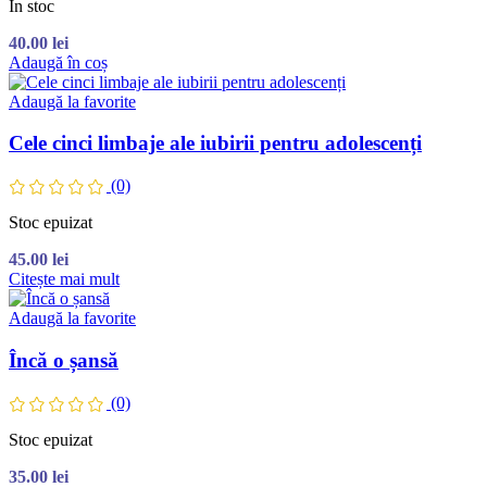
În stoc
40.00
lei
Adaugă în coș
Adaugă la favorite
Cele cinci limbaje ale iubirii pentru adolescenți
(0)
Stoc epuizat
45.00
lei
Citește mai mult
Adaugă la favorite
Încă o șansă
(0)
Stoc epuizat
35.00
lei