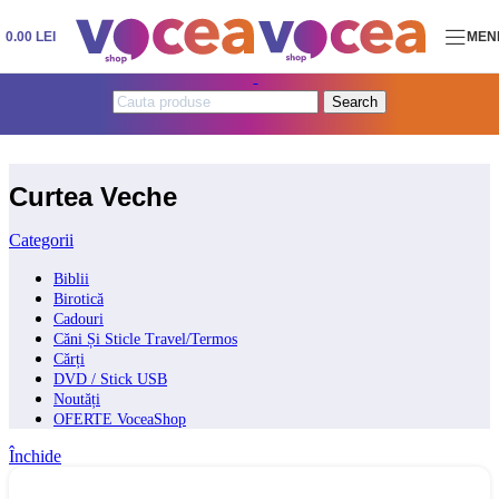
Skip to navigation
Skip to main content
0.00
LEI
MEN
Search
Curtea Veche
Categorii
Biblii
Birotică
Cadouri
Căni Și Sticle Travel/Termos
Cărți
DVD / Stick USB
Noutăți
OFERTE VoceaShop
Închide