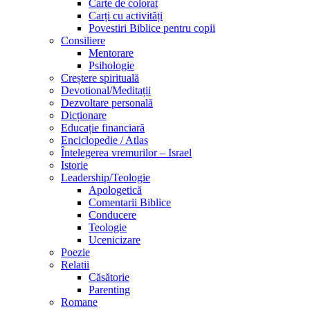
Carte de colorat
Carți cu activități
Povestiri Biblice pentru copii
Consiliere
Mentorare
Psihologie
Creștere spirituală
Devotional/Meditații
Dezvoltare personală
Dicționare
Educație financiară
Enciclopedie / Atlas
Întelegerea vremurilor – Israel
Istorie
Leadership/Teologie
Apologetică
Comentarii Biblice
Conducere
Teologie
Ucenicizare
Poezie
Relatii
Căsătorie
Parenting
Romane