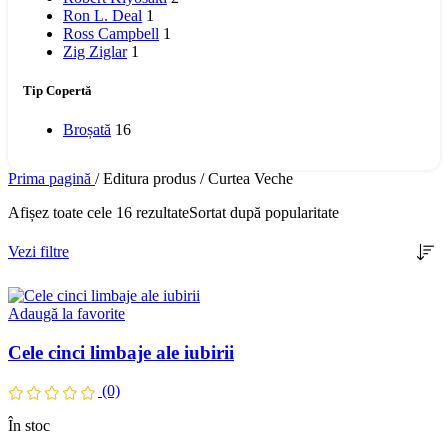
Ron L. Deal
1
Ross Campbell
1
Zig Ziglar
1
Tip Copertă
Broșată
16
Prima pagină
/
Editura produs
/
Curtea Veche
Afișez toate cele 16 rezultate
Sortat după popularitate
Vezi filtre
Adaugă la favorite
Cele cinci limbaje ale iubirii
(0)
În stoc