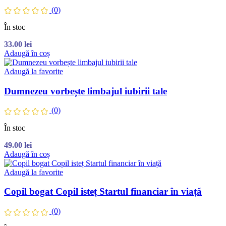
(0)
În stoc
33.00
lei
Adaugă în coș
Adaugă la favorite
Dumnezeu vorbește limbajul iubirii tale
(0)
În stoc
49.00
lei
Adaugă în coș
Adaugă la favorite
Copil bogat Copil isteț Startul financiar în viață
(0)