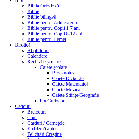
Biblii
Biblia Ortodoxă
Biblie
Biblie bilingvă
Biblie pentru Adolescenți
Biblie pentru Copii 1-7 ani
Biblie pentru Copii 8-12 ani
Biblie pentru Femei
Birotică
Abțibilduri
Calendare
Rechizite școlare
Caiete școlare
Blocknotes
Caiete Dictando
Caiete Matematică
Caiete Muzică
Caiete Științe/Geografie
Pix/Creioane
Cadouri
Brelocuri
Căni
Carduri / Carnețele
Emblemă auto
Felicitări Creștine