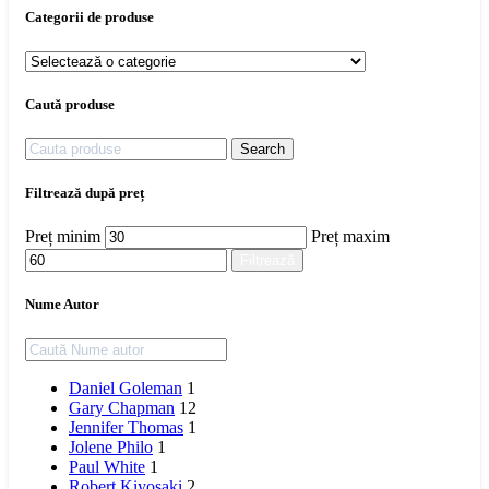
Categorii de produse
Caută produse
Search
Filtrează după preț
Preț minim
Preț maxim
Filtrează
Nume Autor
Daniel Goleman
1
Gary Chapman
12
Jennifer Thomas
1
Jolene Philo
1
Paul White
1
Robert Kiyosaki
2