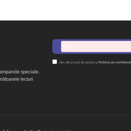
Am citit și sunt de acord cu
Politica de confidenț
 campaniile speciale.
mătoarele lecturi