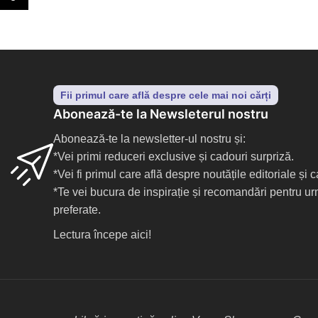
Fii primul care află despre cele mai noi cărți
Abonează-te la Newsleterul nostru
Abonează-te la newsletter-ul nostru și:
*Vei primi reduceri exclusive și cadouri surpriză.
*Vei fi primul care află despre noutățile editoriale și
*Te vei bucura de inspirație și recomandări pentru ur
preferate.
Lectura începe aici!