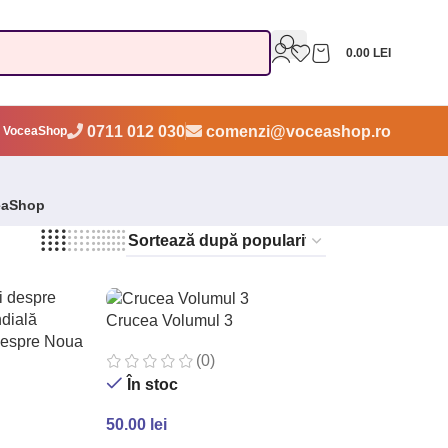
0.00
LEI
0711 012 030
comenzi@voceashop.ro
 VoceaShop
eaShop
Crucea Volumul 3
despre Noua
(0)
În stoc
50.00
lei