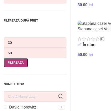
30.00
lei
ADAUGĂ ÎN COȘ
FILTREAZĂ DUPĂ PREȚ
Stapana casei Vol
(0)
În stoc
50.00
lei
ADAUGĂ ÎN COȘ
FILTREAZĂ
NUME AUTOR
David Horowitz
1