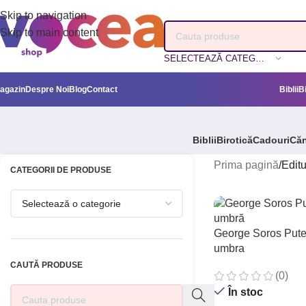
Skip to navigation
Skip to main content
SELECTEAZĂ CATEGORIA
agazin
Despre Noi
Blog
Contact
Biblii
B
Biblii
Birotică
Cadouri
Căn
Prima pagină
/
Edit
CATEGORII DE PRODUSE
George Soros Pute
umbra
CAUTĂ PRODUSE
(0)
În stoc