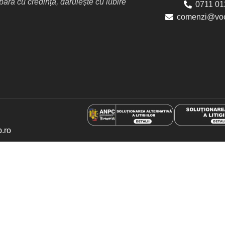
ră cu credință, dăruiește cu iubire
0711 01
comenzi@voc
p.ro