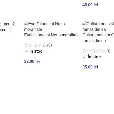
ADAUGĂ ÎN COȘ
45.00
lei
ADAUGĂ ÎN COȘ
umul 2
Evul intunecat Noua moralitate
Cultura noastra 
ramas din ea
(0)
(0)
În stoc
În stoc
33.00
lei
35.00
lei
ADAUGĂ ÎN COȘ
ADAUGĂ ÎN COȘ