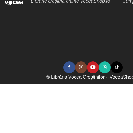
Librărie creștină online VoceaShop.ro
Cumpă
© Librăria Vocea Creștinilor - VoceaSho