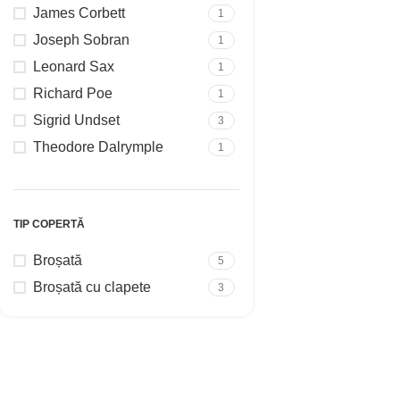
James Corbett
1
Joseph Sobran
1
Leonard Sax
1
Richard Poe
1
Sigrid Undset
3
Theodore Dalrymple
1
TIP COPERTĂ
Broșată
5
Broșată cu clapete
3