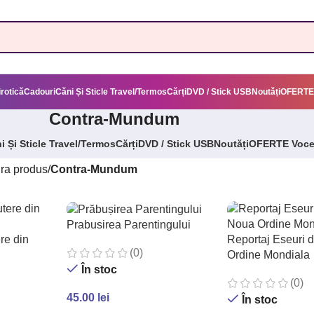
irotică
Cadouri
Căni Și Sticle Travel/Termos
Cărți
DVD / Stick USB
Noutăți
OFERTE
Contra-Mundum
i Și Sticle Travel/Termos
Cărți
DVD / Stick USB
Noutăți
OFERTE Voc
ura produs
/
Contra-Mundum
Prabusirea Parentingului
re din
Reportaj Eseuri 
(0)
Ordine Mondiala
În stoc
(0)
45.00
lei
În stoc