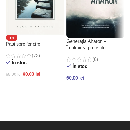
-8%
Generația Aharon –
Pași spre fericire
P
Împlinirea profețiilor
c
(73)
(8)
În stoc
În stoc
60.00
lei
65.00
lei
60.00
lei
7
ADAUGĂ ÎN COȘ
ADAUGĂ ÎN COȘ