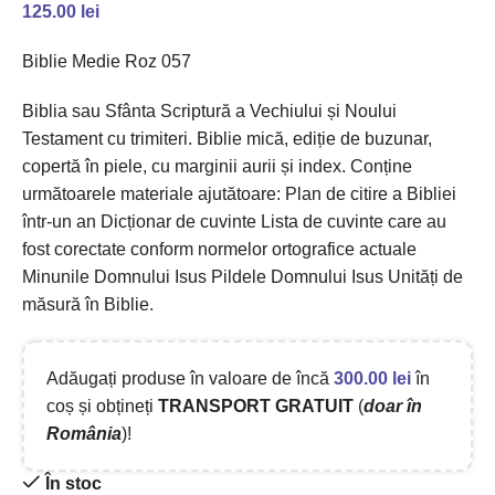
125.00
lei
Biblie Medie Roz 057
Biblia sau Sfânta Scriptură a Vechiului și Noului
Testament cu trimiteri. Biblie mică, ediție de buzunar,
copertă în piele, cu marginii aurii și index. Conține
următoarele materiale ajutătoare: Plan de citire a Bibliei
într-un an Dicționar de cuvinte Lista de cuvinte care au
fost corectate conform normelor ortografice actuale
Minunile Domnului Isus Pildele Domnului Isus Unități de
măsură în Biblie.
Adăugați produse în valoare de încă
300.00
lei
în
coș și obțineți
TRANSPORT GRATUIT
(
doar în
România
)!
În stoc