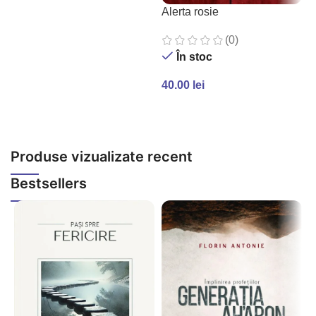
Alerta rosie
A
2
(0)
În stoc
40.00
lei
6
ADAUGĂ ÎN COȘ
Produse vizualizate recent
Bestsellers