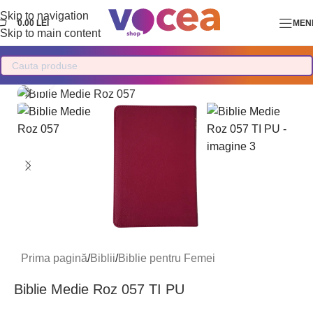
Skip to navigation
0.00
LEI
MEN
Skip to main content
Mărește imaginea
Prima pagină
/
Biblii
/
Biblie pentru Femei
Biblie Medie Roz 057 TI PU