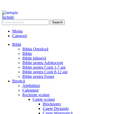
Închide
Search
Meniu
Categorii
Biblii
Biblia Ortodoxă
Biblie
Biblie bilingvă
Biblie pentru Adolescenți
Biblie pentru Copii 1-7 ani
Biblie pentru Copii 8-12 ani
Biblie pentru Femei
Birotică
Abțibilduri
Calendare
Rechizite școlare
Caiete școlare
Blocknotes
Caiete Dictando
Caiete Matematică