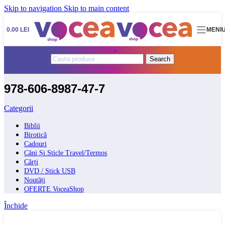
Skip to navigation
Skip to main content
0.00
LEI
MENI
Search
978-606-8987-47-7
Categorii
Biblii
Birotică
Cadouri
Căni Și Sticle Travel/Termos
Cărți
DVD / Stick USB
Noutăți
OFERTE VoceaShop
Închide