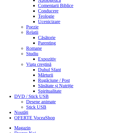
Apologetică
Comentarii Biblice
Conducere
Teologie
Ucenicizare
Poezie
Relatii
Căsătorie
Parenting
Romane
Studiu
Expozitiv
Viața creștină
Duhul Sfant
Mărturii
Rugăciune / Post
Sănătate și Nutriție
Spiritualitate
DVD / Stick USB
Desene animate
Stick USB
Noutăți
OFERTE VoceaShop
Magazin