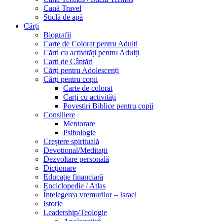
Cană Travel
Sticlă de apă
Cărți
Biografii
Carte de Colorat pentru Adulți
Cărți cu activități pentru Adulți
Carti de Cântări
Cărți pentru Adolescenți
Cărți pentru copii
Carte de colorat
Carți cu activități
Povestiri Biblice pentru copii
Consiliere
Mentorare
Psihologie
Creștere spirituală
Devotional/Meditații
Dezvoltare personală
Dicționare
Educație financiară
Enciclopedie / Atlas
Întelegerea vremurilor – Israel
Istorie
Leadership/Teologie