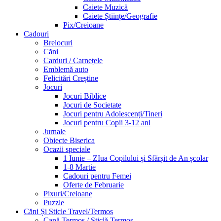
Caiete Muzică
Caiete Științe/Geografie
Pix/Creioane
Cadouri
Brelocuri
Căni
Carduri / Carnețele
Emblemă auto
Felicitări Creștine
Jocuri
Jocuri Biblice
Jocuri de Societate
Jocuri pentru Adolescenți/Tineri
Jocuri pentru Copii 3-12 ani
Jurnale
Obiecte Biserica
Ocazii speciale
1 Iunie – ZIua Copilului și Sfărșit de An școlar
1-8 Martie
Cadouri pentru Femei
Oferte de Februarie
Pixuri/Creioane
Puzzle
Căni Și Sticle Travel/Termos
Cană Termos / Sticlă Termos