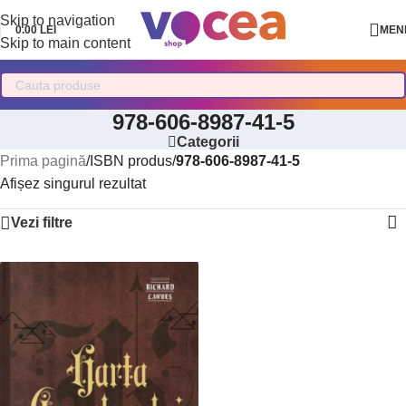
Skip to navigation
0.00
LEI
MEN
Skip to main content
978-606-8987-41-5
Categorii
Prima pagină
/
ISBN produs
/
978-606-8987-41-5
Afișez singurul rezultat
Vezi filtre