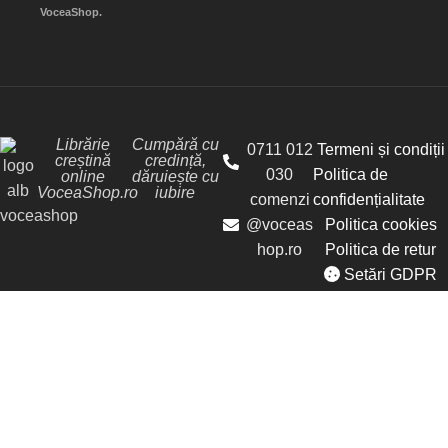
VoceaShop.
Librărie
Cumpără cu
0711 012
Termeni și condiții
creștină
credință,
030
Politica de
online
dăruiește cu
VoceaShop.ro
iubire
comenzi
confidențialitate
@voceas
Politica cookies
hop.ro
Politica de retur
Setări GDPR
© Librăria Vocea Creștinilor - VoceaShop.ro