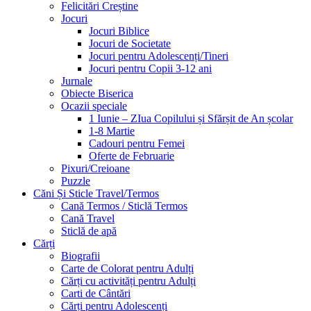
Felicitări Creștine
Jocuri
Jocuri Biblice
Jocuri de Societate
Jocuri pentru Adolescenți/Tineri
Jocuri pentru Copii 3-12 ani
Jurnale
Obiecte Biserica
Ocazii speciale
1 Iunie – ZIua Copilului și Sfărșit de An școlar
1-8 Martie
Cadouri pentru Femei
Oferte de Februarie
Pixuri/Creioane
Puzzle
Căni Și Sticle Travel/Termos
Cană Termos / Sticlă Termos
Cană Travel
Sticlă de apă
Cărți
Biografii
Carte de Colorat pentru Adulți
Cărți cu activități pentru Adulți
Carti de Cântări
Cărți pentru Adolescenți