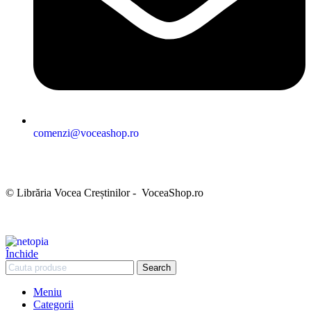
comenzi@voceashop.ro
Termeni și condiții
Politica de confidențialitate
Politica cookies
Politica de retur
Setări GDPR
© Librăria Vocea Creștinilor - VoceaShop.ro
Închide
Search
Meniu
Categorii