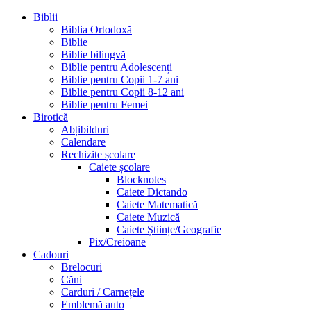
Biblii
Biblia Ortodoxă
Biblie
Biblie bilingvă
Biblie pentru Adolescenți
Biblie pentru Copii 1-7 ani
Biblie pentru Copii 8-12 ani
Biblie pentru Femei
Birotică
Abțibilduri
Calendare
Rechizite școlare
Caiete școlare
Blocknotes
Caiete Dictando
Caiete Matematică
Caiete Muzică
Caiete Științe/Geografie
Pix/Creioane
Cadouri
Brelocuri
Căni
Carduri / Carnețele
Emblemă auto