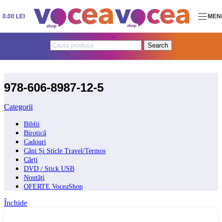
Skip to navigation
Skip to main content
0.00
LEI
MEN
Search
978-606-8987-12-5
Categorii
Biblii
Birotică
Cadouri
Căni Și Sticle Travel/Termos
Cărți
DVD / Stick USB
Noutăți
OFERTE VoceaShop
Închide