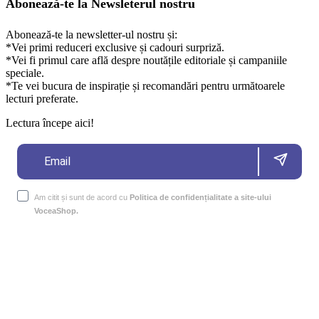
Abonează-te la Newsleterul nostru
Abonează-te la newsletter-ul nostru și:
*Vei primi reduceri exclusive și cadouri surpriză.
*Vei fi primul care află despre noutățile editoriale și campaniile
speciale.
*Te vei bucura de inspirație și recomandări pentru următoarele
lecturi preferate.
Lectura începe aici!
Am citit și sunt de acord cu
Politica de confidențialitate a site-ului
VoceaShop.