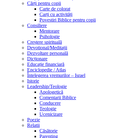
Cărți pentru copii
Carte de colorat
Carți cu activități
Povestiri Biblice pentru copii
Consiliere
Mentorare
Psihologie
Creștere spirituală
Devotional/Meditații
Dezvoltare personală
Dicționare
Educație financiară
Enciclopedie / Atlas
Întelegerea vremurilor – Israel
Istorie
Leadership/Teologie
Apologetică
Comentarii Biblice
Conducere
Teologie
Ucenicizare
Poezie
Relatii
Căsătorie
Parenting