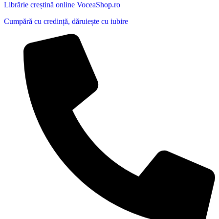
Librărie creștină online VoceaShop.ro
Cumpără cu credință, dăruiește cu iubire