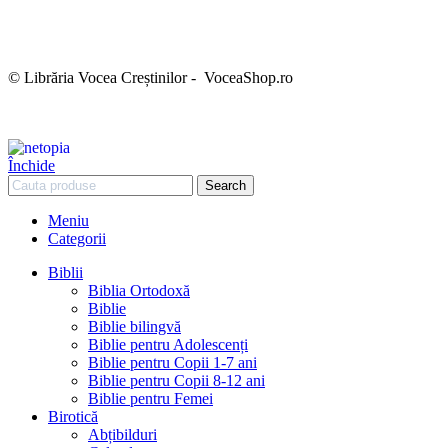
Termeni și condiții
Politica de confidențialitate
Politica cookies
Politica de retur
Setări GDPR
© Librăria Vocea Creștinilor - VoceaShop.ro
Închide
Search
Meniu
Categorii
Biblii
Biblia Ortodoxă
Biblie
Biblie bilingvă
Biblie pentru Adolescenți
Biblie pentru Copii 1-7 ani
Biblie pentru Copii 8-12 ani
Biblie pentru Femei
Birotică
Abțibilduri