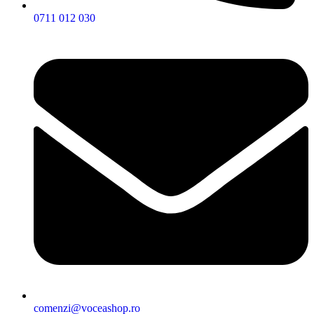
0711 012 030
comenzi@voceashop.ro