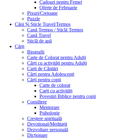
Cadouri pentru Femei
Oferte de Februarie
Pixuri/Creioane
Puzzle
Căni Și Sticle Travel/Termos
Cană Termos / Sticlă Termos
Cană Travel
Sticlă de apă
Cărți
Biografii
Carte de Colorat pentru Adulți
Cărți cu activități pentru Adulți
Carti de Cântări
Cărți pentru Adolescenți
Cărți pentru copii
Carte de colorat
Carți cu activități
Povestiri Biblice pentru copii
Consiliere
Mentorare
Psihologie
Creștere spirituală
Devotional/Meditații
Dezvoltare personală
Dicționare