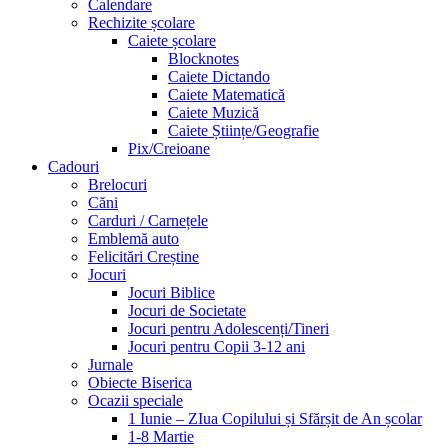
Calendare
Rechizite școlare
Caiete școlare
Blocknotes
Caiete Dictando
Caiete Matematică
Caiete Muzică
Caiete Științe/Geografie
Pix/Creioane
Cadouri
Brelocuri
Căni
Carduri / Carnețele
Emblemă auto
Felicitări Creștine
Jocuri
Jocuri Biblice
Jocuri de Societate
Jocuri pentru Adolescenți/Tineri
Jocuri pentru Copii 3-12 ani
Jurnale
Obiecte Biserica
Ocazii speciale
1 Iunie – ZIua Copilului și Sfărșit de An școlar
1-8 Martie