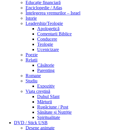
Educație financiară
Enciclopedie / Atlas
Întelegerea vremurilor – Israel
Istorie
Leadership/Teologie
Apologetică
Comentarii Biblice
Conducere
Teologie
Ucenicizare
Poezie
Relatii
Căsătorie
Parenting
Romane
Studiu
Expozitiv
Viața creștină
Duhul Sfant
Mărturii
Rugăciune / Post
Sănătate și Nutriție
Spiritualitate
DVD / Stick USB
Desene animate