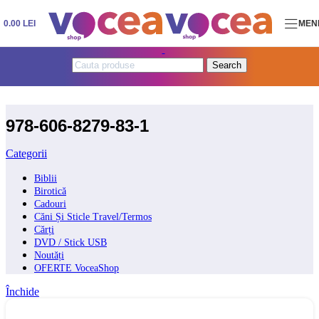
Skip to navigation
Skip to main content
0.00
LEI
MEN
Search
978-606-8279-83-1
Categorii
Biblii
Birotică
Cadouri
Căni Și Sticle Travel/Termos
Cărți
DVD / Stick USB
Noutăți
OFERTE VoceaShop
Închide